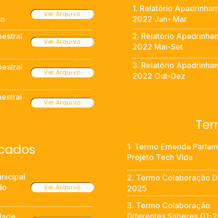
1. Relatório Apadrinha
Ver Arquivo
un
2022 Jan- Mar
mestral
2. Relatório Apadrinha
Ver Arquivo
2022 Mai-Set
3. Relatório Apadrinha
mestral
Ver Arquivo
2022 Out-Dez
estral
Ver Arquivo
Te
icados
1. Termo Emenda Parlam
Projeto Tech Vida
nicipal
2. Termo Colaboração 
do
Ver Arquivo
2025
3. Termo Colaboração
Diferentes Saberes 01-
idade