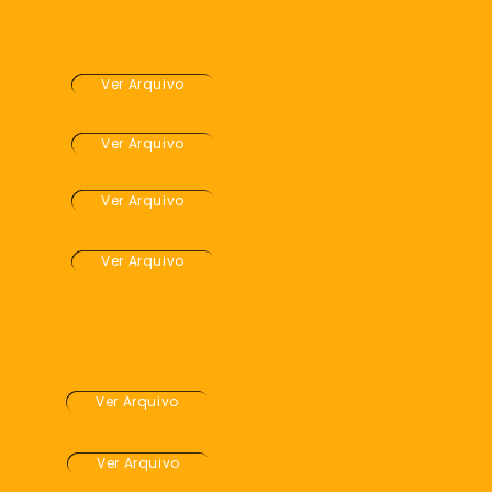
imentais - 2019
an-Mar
Ver Arquivo
br-Jun
Ver Arquivo
ul-Set
Ver Arquivo
Out-Dez
Ver Arquivo
 Avaliativos
nidade
Ver Arquivo
17
Ver Arquivo