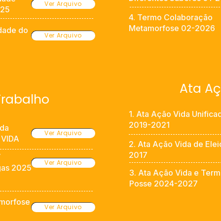
Ver Arquivo
025
4. Termo Colaboração
Metamorfose 02-2026
idade do
Ver Arquivo
Ata Aç
Trabalho
1. Ata Ação Vida Unifica
2019-2021
nda
Ver Arquivo
 VIDA
2. Ata Ação Vida de Elei
2017
V
Ver Arquivo
gas 2025
3. Ata Ação Vida e Ter
Posse 2024-2027
amorfose
Ver Arquivo