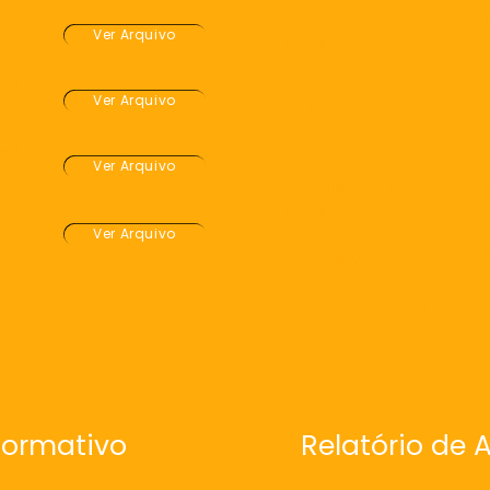
3. Projeto Crescendo co
e &
Ver Arquivo
Família 2017
4. Projeto Ação na Comu
e &
Ver Arquivo
2018
5. Projeto Crescendo 20
e &
Ver Arquivo
6. Projeto Crescendo co
Família 2018
de &
Ver Arquivo
7. Projeto Esperançar 20
8. Projeto Esperançar 2
formativo
Relatório de