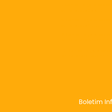
7. Campanha generosidad
solidariedade Setembro
8. Campanha generosidad
solidariedade Outubro
9. Campanha generosidad
solidariedade Novembro
10. Campanha generosida
solidariedade Dezembro
Boletim In