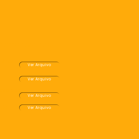
 Comprovantes
liários
Ver Arquivo
Ver Arquivo
ição e de
Ver Arquivo
2025
Ver Arquivo