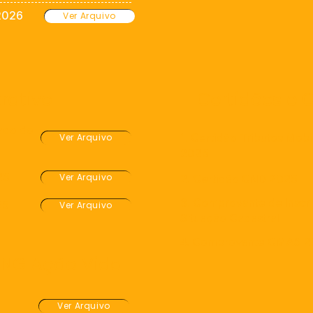
 2026
Ver Arquivo
rativo
Certidões e
ado do
1. Certidão Tributos Mobi
Ver Arquivo
2025
025
Ver Arquivo
2. Certidão CND 2025
3. Comprovante de Inscr
025
Ver Arquivo
Situação Cadastral
4. Comprovante CMAS 
ONG Ação Vida
Ver Arquivo