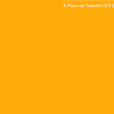
4. Plano de Trabalho DFS
Demonst
1. Demonstração do Result
Exercício (DRE) 2024
2. Demonstrativo RP 10 2
3. Demonstrativo RP 14 2
Transparência 
1. Cartão CNPJ