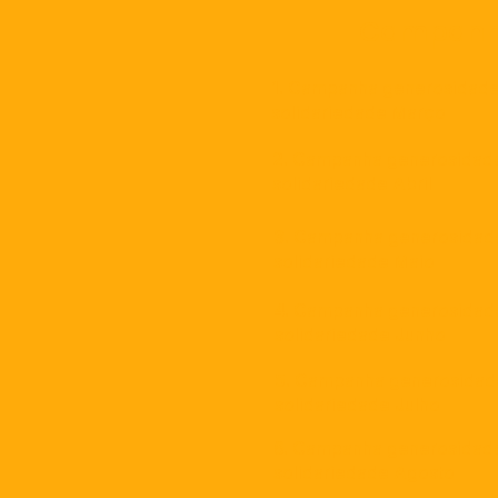
Campanh
1. Campanha generosidade
solidariedade Março
2. Campanha generosidad
solidariedade Abril
3. Campanha generosidad
solidariedade Maio
4. Campanha generosidad
solidariedade Junho
5. Campanha generosidad
solidariedade Julho
6. Campanha generosidad
solidariedade Agosto