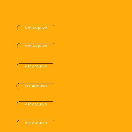
Relatórios Tr
a Covid
1. Relatório Trimestral J
 &
Ver Arquivo
2. Relatório Trimestral A
e &
Ver Arquivo
3. Relatório Trimestral J
e &
Ver Arquivo
4. Relatório Trimestral 
e &
Ver Arquivo
Relatórios
e &
Ver Arquivo
1. Projeto Ação na Comu
2017
e &
Ver Arquivo
2. Projeto Crescendo 20