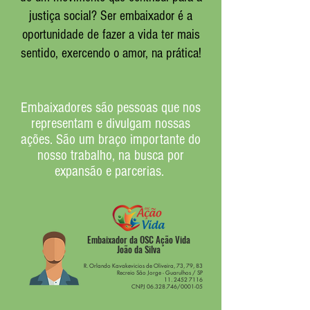
justiça social? Ser embaixador é a
oportunidade de fazer a vida ter mais
sentido, exercendo o amor, na prática!
Embaixadores são pessoas que nos
representam e divulgam nossas
ações. São um braço importante do
nosso trabalho, na busca por
expansão e parcerias.
Embaixador da OSC Ação Vida
João da Silva
R. Orlando Kavakevicios de Oliveira, 73, 79, 83
Recreio São Jorge - Guarulhos / SP
11. 2452 7116
CNPJ
06.328.746
/0001-05