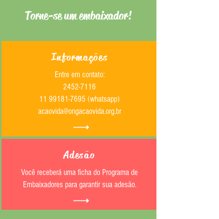
Torne-se um embaixador!
Informações
Entre em contato:
2452-7116
11 99181-7695
(whatsapp)
acaovida@ongacaovida.org.br
Adesão
Você receberá uma ficha do Programa de
Embaixadores para garantir sua adesão.