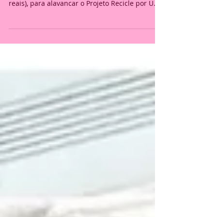
Com a ajuda da EDP no ano de 2021,
recebemos uma verba de 10.000,00 (dez mil
reais), para alavancar o Projeto Recicle por Uma
Vida, e...