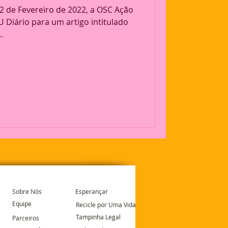
 de Fevereiro de 2022, a OSC Ação
U Diário para um artigo intitulado
.
Sobre Nós
Esperançar
Equipe
Recicle por Uma Vida
Tampinha Legal
Parceiros