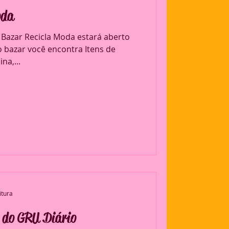
oda
 Bazar Recicla Moda estará aberto
o bazar você encontra Itens de
na,...
itura
 do GRU Diário